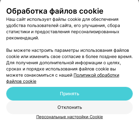
О проекте
Новости проекта
Размещение рекламы
Обработка файлов cookie
Медицинский маркетинг
Публичный договор
Наш сайт использует файлы cookie для обеспечения
удобства пользователей сайта, его улучшения, сбора
Пользовательское соглашение
Способы оплаты
статистики и предоставления персонализированных
Вакансии
Партнеры
рекомендаций.
Написать руководителю 103.by
Вы можете настроить параметры использования файлов
Написать в поддержку
cookie или изменить свое согласие в более позднее время.
Персональные настройки cookie
Для получения дополнительной информации о целях,
сроках и порядке использования файлов cookie вы
Обработка персональных данных
можете ознакомиться с нашей
Политикой обработки
файлов cookie
Принять
Отклонить
ВЫ ВЛАДЕЛЕЦ?
© 2026 ООО «Артокс Лаб», УНП 191700409
| 220012, Республика Беларусь,
Персональные настройки Cookie
г. Минск, улица Толбухина, 2, пом. 16 | help@103.by
Служба поддержки
+375 291212755