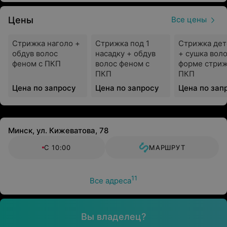
Цены
Все цены
Стрижка наголо +
Стрижка под 1
Стрижка дет
обдув волос
насадку + обдув
+ сушка воло
феном с ПКП
волос феном с
форме стриж
ПКП
ПКП
Цена по запросу
Цена по запросу
Цена по зап
Минск, ул. Кижеватова, 78
С 10:00
МАРШРУТ
11
Все адреса
Вы владелец?